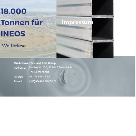
18.000
Tonnen für
Impressum
INEOS
Weiterlese
n
Van Leeuwen Pipe and Tube Group
Lindtsedijk 120, 3336 LE Zwijndrecht
Addresse:
The Netherlands
+31 78 625 25 25
Telefon:
vlptg@vanleeuwen.nl
E-mail: