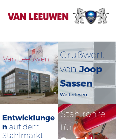
Grußwort
Van Leeuwen
Joop
von
Sassen
Weiterlesen
Stahlrohre
Entwicklunge
für
n
auf dem
Stahlmarkt