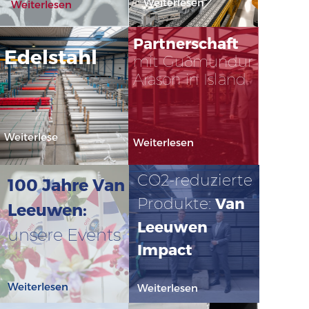
Weiterlesen
Weiterlesen
Partnerschaft
Edelstahl
mit Guðmundur
Arason in Island
Weiterlese
Weiterlesen
n
CO2-reduzierte
100 Jahre Van
Van
Produkte:
Leeuwen:
Leeuwen
unsere Events
Impact
Weiterlesen
Weiterlesen