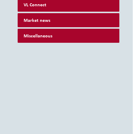
VL Connect
Market news
Miscellaneous