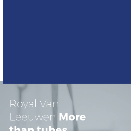
Royal Van
More
Leeuwen
than tubes.