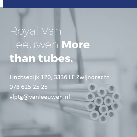
Royal Van
More
Leeuwen
than tubes.
Lindtsedijk 120, 3336 LE Zwijndrecht
078 625 25 25
vlptg@vanleeuwen.nl