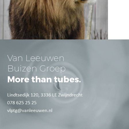
Van Leeuwen
Buizen Groep
More than tubes.
Lindtsedijk 120, 3336 LE Zwijndrecht
078 625 25 25
vlptg@vanleeuwen.nl